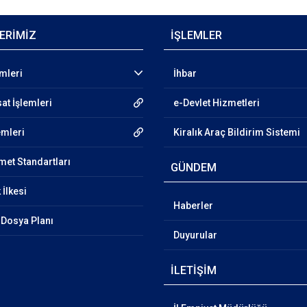
ERİMİZ
İŞLEMLER
emleri
İhbar
at İşlemleri
e-Devlet Hizmetleri
emleri
Kiralık Araç Bildirim Sistemi
et Standartları
GÜNDEM
 İlkesi
Haberler
Dosya Planı
Duyurular
İLETİŞİM