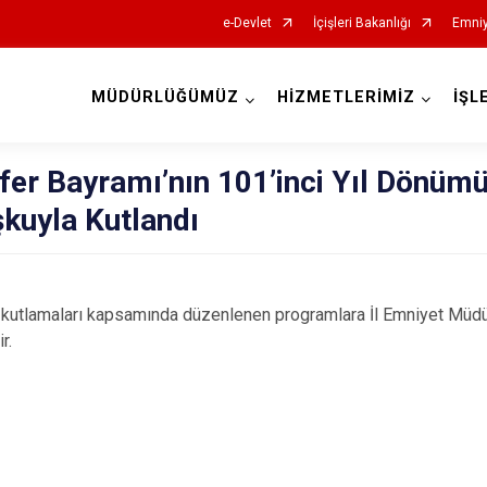
e-Devlet
İçişleri Bakanlığı
Emniy
MÜDÜRLÜĞÜMÜZ
HİZMETLERİMİZ
İŞL
İl Emniyet Müdürlükleri
er Bayramı’nın 101’inci Yıl Dönüm
şkuyla Kutlandı
 kutlamaları kapsamında düzenlenen programlara İl Emniyet Müd
r.