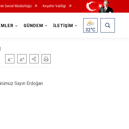
et Genel Müdürlüğü
Kırşehir Valiliği
EMLER
GÜNDEM
İLETİŞİM
32
°C
ü
ürümüz Sayın Erdoğan