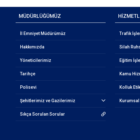
MÜDÜRLÜĞÜMÜZ
HİZMETL
İl Emniyet Müdürümüz
Trafik İşl
Hakkımızda
Silah Ruhs
Yöneticilerimiz
Eğitim İşl
Tarihçe
Kamu Hizm
Polisevi
Kolluk Etik
Şehitlerimiz ve Gazilerimiz
Kurumsal 
Sıkça Sorulan Sorular